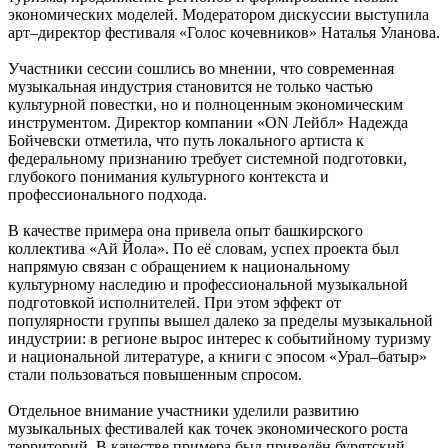
экономических моделей. Модератором дискуссии выступила
арт–директор фестиваля «Голос кочевников» Наталья Уланова.
Участники сессии сошлись во мнении, что современная
музыкальная индустрия становится не только частью
культурной повестки, но и полноценным экономическим
инструментом. Директор компании «ON Лейбл» Надежда
Бойчевски отметила, что путь локального артиста к
федеральному признанию требует системной подготовки,
глубокого понимания культурного контекста и
профессионального подхода.
В качестве примера она привела опыт башкирского
коллектива «Ай Йола». По её словам, успех проекта был
напрямую связан с обращением к национальному
культурному наследию и профессиональной музыкальной
подготовкой исполнителей. При этом эффект от
популярности группы вышел далеко за пределы музыкальной
индустрии: в регионе вырос интерес к событийному туризму
и национальной литературе, а книги с эпосом «Урал–батыр»
стали пользоваться повышенным спросом.
Отдельное внимание участники уделили развитию
музыкальных фестивалей как точек экономического роста
территорий. В качестве примера был приведён бурятский