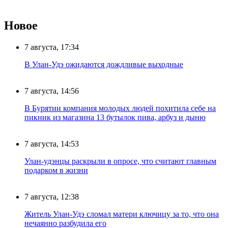
Новое
7 августа, 17:34
В Улан-Удэ ожидаются дождливые выходные
7 августа, 14:56
В Бурятии компания молодых людей похитила себе на
пикник из магазина 13 бутылок пива, арбуз и дыню
7 августа, 14:53
Улан-удэнцы раскрыли в опросе, что считают главным
подарком в жизни
7 августа, 12:38
Житель Улан-Удэ сломал матери ключицу за то, что она
нечаянно разбудила его