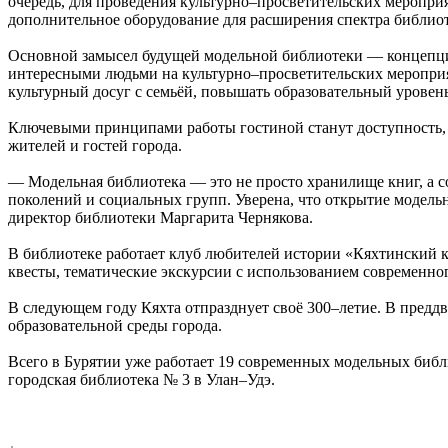
очередь, для проведения культурно–просветительских мероприя
дополнительное оборудование для расширения спектра библиот
Основной замысел будущей модельной библиотеки — концепция 
интересными людьми на культурно–просветительских мероприя
культурный досуг с семьёй, повышать образовательный уровен
Ключевыми принципами работы гостиной станут доступность, о
жителей и гостей города.
— Модельная библиотека — это не просто хранилище книг, а 
поколений и социальных групп. Уверена, что открытие модель
директор библиотеки Маргарита Чернякова.
В библиотеке работает клуб любителей истории «Кяхтинский к
квесты, тематические экскурсии с использованием современно
В следующем году Кяхта отпразднует своё 300–летие. В предд
образовательной среды города.
Всего в Бурятии уже работает 19 современных модельных библ
городская библиотека № 3 в Улан–Удэ.