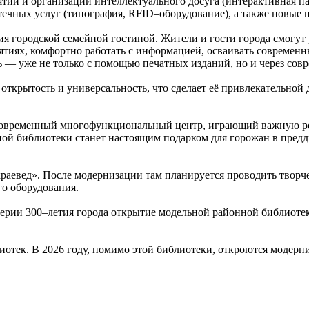
тий и организации интеллектуального досуга (интерактивная па
ечных услуг (типография, RFID–оборудование), а также новые 
городской семейной гостиной. Жители и гости города смогут р
тиях, комфортно работать с информацией, осваивать современ
ь — уже не только с помощью печатных изданий, но и через сов
ткрытость и универсальность, что сделает её привлекательной д
современный многофункциональный центр, играющий важную рол
ной библиотеки станет настоящим подарком для горожан в пред
раевед». После модернизации там планируется проводить творч
го оборудования.
верии 300–летия города открытие модельной районной библиотек
иотек. В 2026 году, помимо этой библиотеки, откроются модер