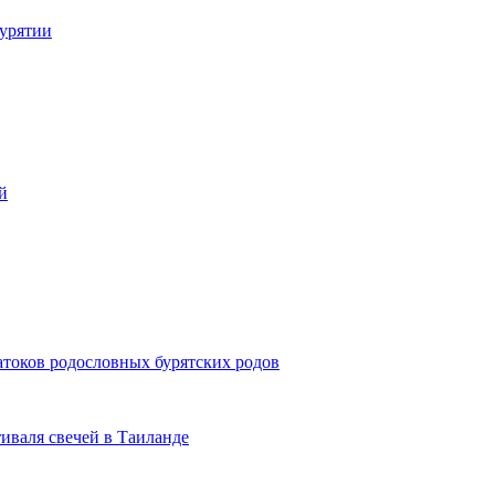
Бурятии
й
атоков родословных бурятских родов
иваля свечей в Таиланде