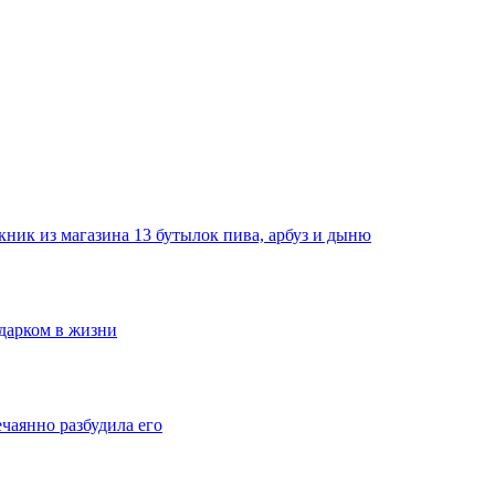
ник из магазина 13 бутылок пива, арбуз и дыню
одарком в жизни
ечаянно разбудила его