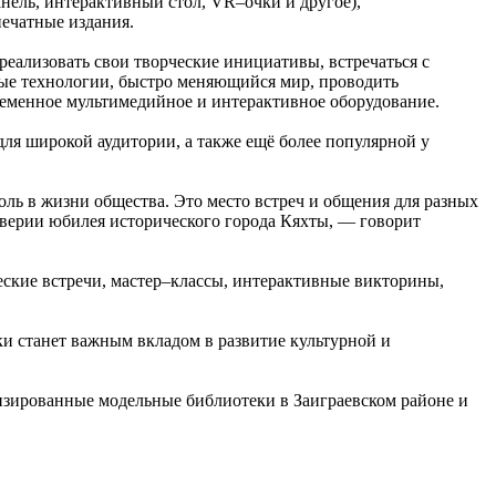
нель, интерактивный стол, VR–очки и другое),
печатные издания.
еализовать свои творческие инициативы, встречаться с
ные технологии, быстро меняющийся мир, проводить
ременное мультимедийное и интерактивное оборудование.
ля широкой аудитории, а также ещё более популярной у
ь в жизни общества. Это место встреч и общения для разных
дверии юбилея исторического города Кяхты, — говорит
еские встречи, мастер–классы, интерактивные викторины,
и станет важным вкладом в развитие культурной и
низированные модельные библиотеки в Заиграевском районе и