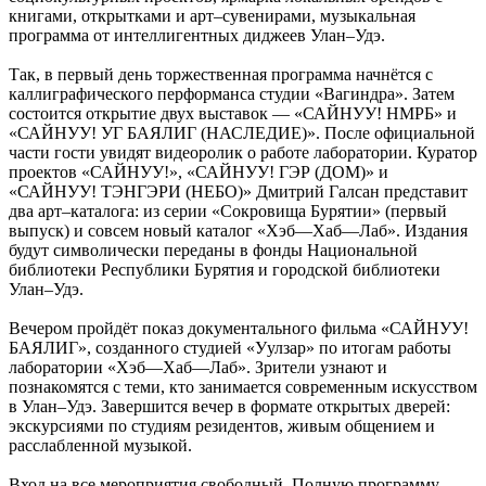
книгами, открытками и арт–сувенирами, музыкальная
программа от интеллигентных диджеев Улан–Удэ.
Так, в первый день торжественная программа начнётся с
каллиграфического перформанса студии «Вагиндра». Затем
состоится открытие двух выставок — «САЙНУУ! НМРБ» и
«САЙНУУ! УГ БАЯЛИГ (НАСЛЕДИЕ)». После официальной
части гости увидят видеоролик о работе лаборатории. Куратор
проектов «САЙНУУ!», «САЙНУУ! ГЭР (ДОМ)» и
«САЙНУУ! ТЭНГЭРИ (НЕБО)» Дмитрий Галсан представит
два арт–каталога: из серии «Сокровища Бурятии» (первый
выпуск) и совсем новый каталог «Хэб—Хаб—Лаб». Издания
будут символически переданы в фонды Национальной
библиотеки Республики Бурятия и городской библиотеки
Улан–Удэ.
Вечером пройдёт показ документального фильма «САЙНУУ!
БАЯЛИГ», созданного студией «Уулзар» по итогам работы
лаборатории «Хэб—Хаб—Лаб». Зрители узнают и
познакомятся с теми, кто занимается современным искусством
в Улан–Удэ. Завершится вечер в формате открытых дверей:
экскурсиями по студиям резидентов, живым общением и
расслабленной музыкой.
Вход на все мероприятия свободный. Полную программу