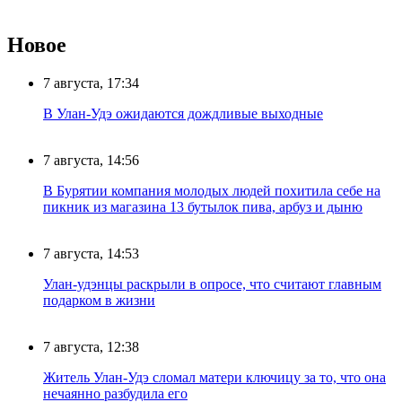
Новое
7 августа, 17:34
В Улан-Удэ ожидаются дождливые выходные
7 августа, 14:56
В Бурятии компания молодых людей похитила себе на
пикник из магазина 13 бутылок пива, арбуз и дыню
7 августа, 14:53
Улан-удэнцы раскрыли в опросе, что считают главным
подарком в жизни
7 августа, 12:38
Житель Улан-Удэ сломал матери ключицу за то, что она
нечаянно разбудила его