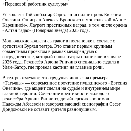
«Передовой работник культуры».
Её коллега Тайванбаатар Сэргэлэн исполнит роль Евгения
Онегина. Он играл Алексея Вронского в монгольской «Анне
Карениной». Лауреат престижных наград, в том числе ордена
«Алтан гадас» (Полярная звезда) 2025 года.
Монгольские коллеги сыграют в постановке в составе с
артистами Буряад театра. Это станет первым крупным
совместным проектом в рамках меморандума о
сотрудничестве, который наши театры подписали в январе
2026 года. Режиссёр Арюна Ринчинэ специально ездила в
Улан–Батор, где провела кастинг на главные роли.
В театре отмечают, что грядущая июньская премьера
«Татьяны» — современное прочтение пушкинского «Евгения
Онегина», где акцент сделан на судьбе и внутреннем мире
главной героини. Сочетание креативности молодого
режиссёра Арюны Ринчинэ, дизайнерских костюмов
Надежды Абзаевой и завораживающей сценографии Сэсэг
Дондоковой не оставит зрителя равнодушным.
↓