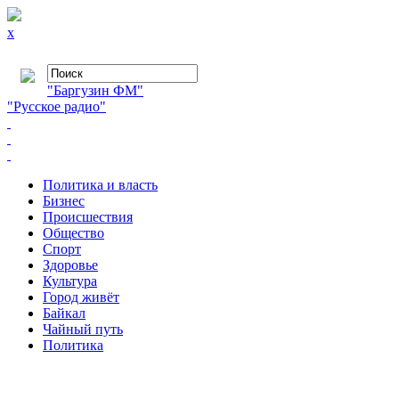
x
"Баргузин ФМ"
"Русское радио"
Политика и власть
Бизнес
Происшествия
Общество
Cпорт
Здоровье
Культура
Город живёт
Байкал
Чайный путь
Политика