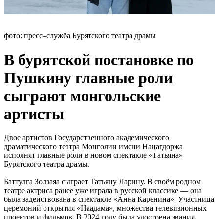
фото: пресс–служба Бурятского театра драмы
В бурятской постановке по
Пушкину главные роли
сыграют монгольские
артисты
Двое артистов Государственного академического
драматического театра Монголии имени Нацагдоржа
исполнят главные роли в новом спектакле «Татьяна»
Бурятского театра драмы.
Баттулга Золзаяа сыграет Татьяну Ларину. В своём родном
театре актриса ранее уже играла в русской классике — она
была задействована в спектакле «Анна Каренина». Участница
церемоний открытия «Наадама», множества телевизионных
проектов и фильмов. В 2024 году была удостоена звания