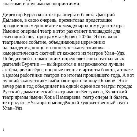
классами и другими мероприятиями.
Директор Бурятского театра оперы и балета Дмитрий
Дылыков, в свою очередь, презентовал предстоящее
праздничное мероприятие к международному дню театра.
Именно оперный театр в этот раз станет площадкой для
ежегодной шоу–программы «Браво–2026». Это важное
театральное событие, объединяющее церемонию
награждения, концерт и конкурс «капустников» —
юмористических скетчей от каждого из театров Улан–Удэ.
Победителей в номинациях определяет союз театральных
деятелей Бурятии — выбираются и награждаются лучшие
актёры, режиссёры, оперные певцы и артисты балета, а также
в целом работники театров по итогам прошедшего года. А вот
лучший «капустник» выбирают зрители шоу «Браво». Этот
вечер раз в год объединяет на одной сцене все театры города:
Русский драматический театр имени Бестужева, Бурятский
театр драмы имени Хоца Намсараева, театр оперы и балета,
театр кукол «Ульгэр» и молодёжный художественный театр
Улан–Удэ.
↓