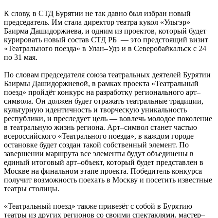
К слову, в СТД Бурятии не так давно был избран новый
председатель. Им стала директор театра кукол «Ульгэр»
Баирма Дашидоржиева, и одним из проектов, который будет
курировать новый состав СТД РБ — это предстоящий визит
«Театрального поезда» в Улан–Удэ и в Северобайкальск с 24
по 31 мая.
По словам председателя союза театральных деятелей Бурятии
Баирмы Дашидоржиевой, в рамках проекта «Театральный
поезд» пройдёт конкурс на разработку регионального арт–
символа. Он должен будет отражать театральные традиции,
культурную идентичность и творческую уникальность
республики, и преследует цель — вовлечь молодое поколение
в театральную жизнь региона. Арт–символ станет частью
всероссийского «Театрального поезда», в каждом городе–
остановке будет создан такой собственный элемент. По
завершении маршрута все элементы будут объединены в
единый итоговый арт–объект, который будет представлен в
Москве на финальном этапе проекта. Победитель конкурса
получит возможность поехать в Москву и посетить известные
театры столицы.
«Театральный поезд» также привезёт с собой в Бурятию
театры из других регионов со своими спектаклями, мастер–