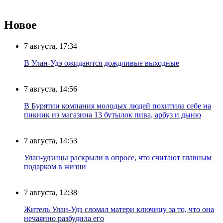
Новое
7 августа, 17:34
В Улан-Удэ ожидаются дождливые выходные
7 августа, 14:56
В Бурятии компания молодых людей похитила себе на
пикник из магазина 13 бутылок пива, арбуз и дыню
7 августа, 14:53
Улан-удэнцы раскрыли в опросе, что считают главным
подарком в жизни
7 августа, 12:38
Житель Улан-Удэ сломал матери ключицу за то, что она
нечаянно разбудила его