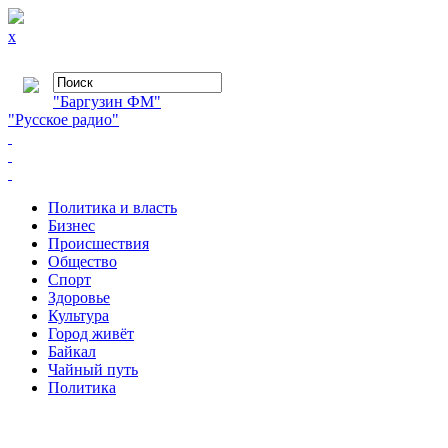
x
"Баргузин ФМ"
"Русское радио"
Политика и власть
Бизнес
Происшествия
Общество
Cпорт
Здоровье
Культура
Город живёт
Байкал
Чайный путь
Политика