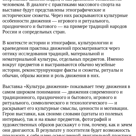
человеком. В диалоге с практиками массового спорта на
выставке будут представлены этнографические и
исторические сюжеты. Через них раскрываются культурные
особенности движения — игрового и ритуального,
праздничного и бытового — на примере традиций народов
России и сопредельных стран.
В контексте истории и этнографии, культурологии и
краеведения практика движений просматривается через
оптику исследования традиций, материальной и
нематериальной культуры, отдельных предметов. Именно
вокруг предметов и выстраиваются обычно музейные
истории, реконструирующие факты и сюжеты, ритуалы и
обычаи, образы жизни и роль движения в них.
Выставка «Культура движения» показывает тему движения в
самом широком понимании — движения современного и
традиционного, праздничного и бытового, игрового и
ритуального, символического и технологического — и
раскрывает его культурные смыслы, ценности и мотивации.
Герои выставки, как своими словами (цитаты из полевых
интервью), так и на языке предметов, фотографий и
художественных образов расскажут о том, почему, как и зачем
они двигаются. В результате у посетителя будет возможность
приложить к себе идею осмысленной двигательной практики