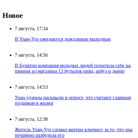
Новое
7 августа, 17:34
В Улан-Удэ ожидаются дождливые выходные
7 августа, 14:56
В Бурятии компания молодых людей похитила себе на
пикник из магазина 13 бутылок пива, арбуз и дыню
7 августа, 14:53
Улан-удэнцы раскрыли в опросе, что считают главным
подарком в жизни
7 августа, 12:38
Житель Улан-Удэ сломал матери ключицу за то, что она
нечаянно разбудила его