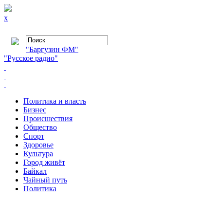
x
"Баргузин ФМ"
"Русское радио"
Политика и власть
Бизнес
Происшествия
Общество
Cпорт
Здоровье
Культура
Город живёт
Байкал
Чайный путь
Политика