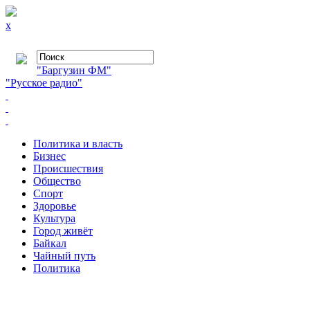
x
"Баргузин ФМ"
"Русское радио"
Политика и власть
Бизнес
Происшествия
Общество
Cпорт
Здоровье
Культура
Город живёт
Байкал
Чайный путь
Политика