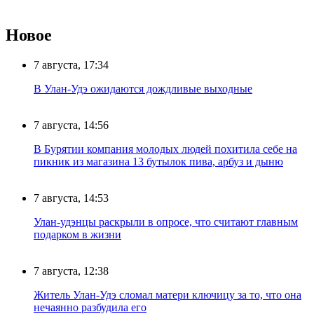
Новое
7 августа, 17:34
В Улан-Удэ ожидаются дождливые выходные
7 августа, 14:56
В Бурятии компания молодых людей похитила себе на
пикник из магазина 13 бутылок пива, арбуз и дыню
7 августа, 14:53
Улан-удэнцы раскрыли в опросе, что считают главным
подарком в жизни
7 августа, 12:38
Житель Улан-Удэ сломал матери ключицу за то, что она
нечаянно разбудила его