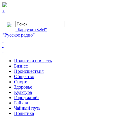
x
"Баргузин ФМ"
"Русское радио"
Политика и власть
Бизнес
Происшествия
Общество
Cпорт
Здоровье
Культура
Город живёт
Байкал
Чайный путь
Политика