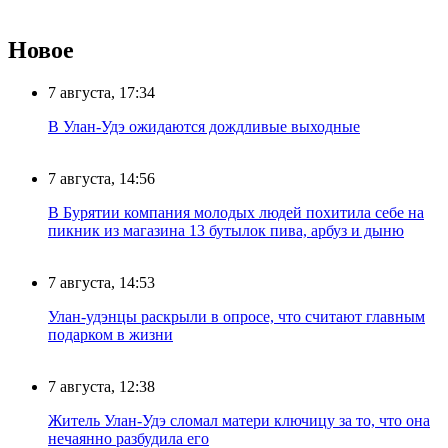
Новое
7 августа, 17:34
В Улан-Удэ ожидаются дождливые выходные
7 августа, 14:56
В Бурятии компания молодых людей похитила себе на
пикник из магазина 13 бутылок пива, арбуз и дыню
7 августа, 14:53
Улан-удэнцы раскрыли в опросе, что считают главным
подарком в жизни
7 августа, 12:38
Житель Улан-Удэ сломал матери ключицу за то, что она
нечаянно разбудила его