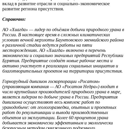
вклад в развитие отрасли и социально–экономическое
развитие региона присутствия.
Справочно:
АО «Хиагда» — лидер по объёмам добычи природного урана в
России. В настоящее время в сложных климатических
условиях вечной мерзлоты Баунтовского эвенкийского района
в различной стадии ведутся работы на пяти
месторождениях. АО «Хиагда» включено в перечень
экономически и социально значимых предприятий Республики
Бурятия. Предприятие создаёт новые рабочие места и
активно участвует в реализации социальных инициатив и
благотворительных проектов на территории присутствия.
Горнорудный дивизион госкорпорации «Росатом»
(управляющая компания — АО «Росатом Недра») входит в
число крупнейших производителей природного урана в мире,
является лидером по добыче урана в России. Предприятия
дивизиона осуществляют весь комплекс работ по
уранодобыче: от геологоразведки, опытных и проектных
работ до рекультивации и вывода производственных
объектов из эксплуатации. Более 60 процентов урана
добывается экономически эффективным и экологически
безопасным методом скважинного подземного