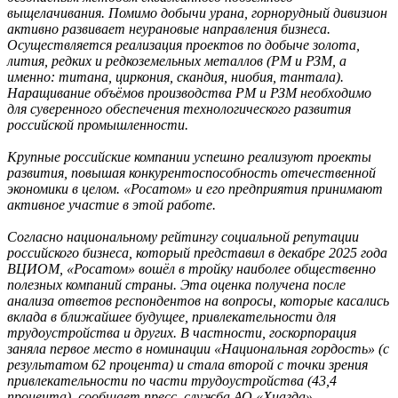
выщелачивания. Помимо добычи урана, горнорудный дивизион
активно развивает неурановые направления бизнеса.
Осуществляется реализация проектов по добыче золота,
лития, редких и редкоземельных металлов (РМ и РЗМ, а
именно: титана, циркония, скандия, ниобия, тантала).
Наращивание объёмов производства РМ и РЗМ необходимо
для суверенного обеспечения технологического развития
российской промышленности.
Крупные российские компании успешно реализуют проекты
развития, повышая конкурентоспособность отечественной
экономики в целом. «Росатом» и его предприятия принимают
активное участие в этой работе.
Согласно национальному рейтингу социальной репутации
российского бизнеса, который представил в декабре 2025 года
ВЦИОМ, «Росатом» вошёл в тройку наиболее общественно
полезных компаний страны. Эта оценка получена после
анализа ответов респондентов на вопросы, которые касались
вклада в ближайшее будущее, привлекательности для
трудоустройства и других. В частности, госкорпорация
заняла первое место в номинации «Национальная гордость» (с
результатом 62 процента) и стала второй с точки зрения
привлекательности по части трудоустройства (43,4
процента), сообщает пресс–служба АО «Хиагда».