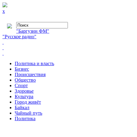
x
"Баргузин ФМ"
"Русское радио"
Политика и власть
Бизнес
Происшествия
Общество
Cпорт
Здоровье
Культура
Город живёт
Байкал
Чайный путь
Политика