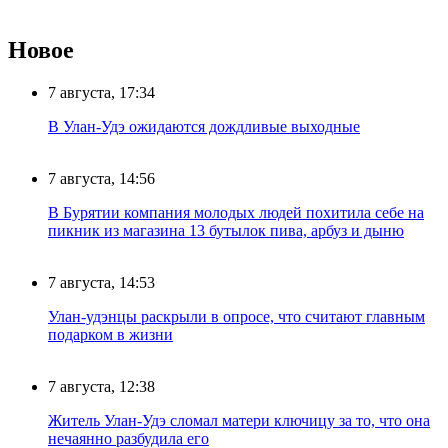
Новое
7 августа, 17:34
В Улан-Удэ ожидаются дождливые выходные
7 августа, 14:56
В Бурятии компания молодых людей похитила себе на
пикник из магазина 13 бутылок пива, арбуз и дыню
7 августа, 14:53
Улан-удэнцы раскрыли в опросе, что считают главным
подарком в жизни
7 августа, 12:38
Житель Улан-Удэ сломал матери ключицу за то, что она
нечаянно разбудила его