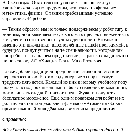
АО «Хиагда». Обязательное условие — не более двух
«четвёрок» за год по предметам, исключая профильные:
математика, физика. С такими требованиями успешно
справились 34 ребёнка.
— Таким образом, мы не только поддерживаем у ребят тягу к
знаниям, но и выявляем тех, у кого есть предрасположенность
к изучению естественно–научных дисциплин. Возможно,
именно эти школьники, вдохновлённые нашей программой, в
будущем, пойдут учиться на те специальности, которые так
востребованы на нашем предприятии, — рассказала директор
по персоналу АО «Хиагда» Белла Михайловская.
Также доброй традицией предприятия стало приветствие
первоклассников. В этом году впервые за парты сядут
тридцать пять детей. Каждый из них к новому учебному году
получил в подарок школьный набор с символикой компании,
мог выиграть сладкий приз от пчелы Жужи и получить
бесплатное мороженое. Ещё одним подарком для ребят и их
родителей стал танцевальный флешмоб «Атомная любовь»,
организованный молодёжным движением предприятия.
Справочно:
АО «Хиагда» — лидер по объёмам добычи урана в России. В