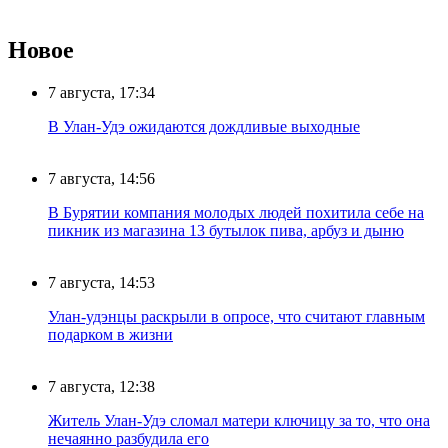
Новое
7 августа, 17:34
В Улан-Удэ ожидаются дождливые выходные
7 августа, 14:56
В Бурятии компания молодых людей похитила себе на
пикник из магазина 13 бутылок пива, арбуз и дыню
7 августа, 14:53
Улан-удэнцы раскрыли в опросе, что считают главным
подарком в жизни
7 августа, 12:38
Житель Улан-Удэ сломал матери ключицу за то, что она
нечаянно разбудила его