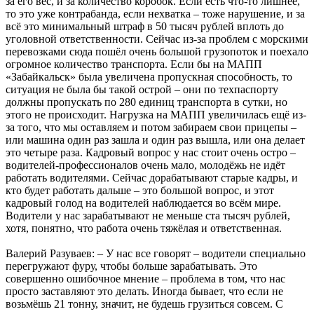
за его вес, и за количество коробок. Если есть что-то лишнее,
то это уже контрабанда, если нехватка – тоже нарушение, и за
всё это минимальный штраф в 50 тысяч рублей вплоть до
уголовной ответственности. Сейчас из-за проблем с морскими
перевозками сюда пошёл очень большой грузопоток и поехало
огромное количество транспорта. Если бы на МАПП
«Забайкальск» была увеличена пропускная способность, то
ситуация не была бы такой острой – они по техпаспорту
должны пропускать по 280 единиц транспорта в сутки, но
этого не происходит. Нагрузка на МАПП увеличилась ещё из-
за того, что мы оставляем и потом забираем свои прицепы –
или машина один раз зашла и один раз вышла, или она делает
это четыре раза. Кадровый вопрос у нас стоит очень остро –
водителей-профессионалов очень мало, молодёжь не идёт
работать водителями. Сейчас дорабатывают старые кадры, и
кто будет работать дальше – это большой вопрос, и этот
кадровый голод на водителей наблюдается во всём мире.
Водители у нас зарабатывают не меньше ста тысяч рублей,
хотя, понятно, что работа очень тяжёлая и ответственная.
Валерий Разуваев: – У нас все говорят – водители специально
перегружают фуру, чтобы больше зарабатывать. Это
совершенно ошибочное мнение – проблема в том, что нас
просто заставляют это делать. Иногда бывает, что если не
возьмёшь 21 тонну, значит, не будешь грузиться совсем. С