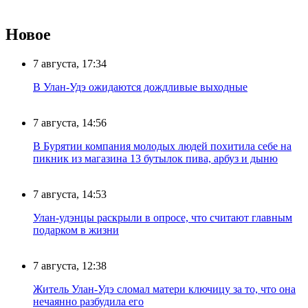
Новое
7 августа, 17:34
В Улан-Удэ ожидаются дождливые выходные
7 августа, 14:56
В Бурятии компания молодых людей похитила себе на
пикник из магазина 13 бутылок пива, арбуз и дыню
7 августа, 14:53
Улан-удэнцы раскрыли в опросе, что считают главным
подарком в жизни
7 августа, 12:38
Житель Улан-Удэ сломал матери ключицу за то, что она
нечаянно разбудила его