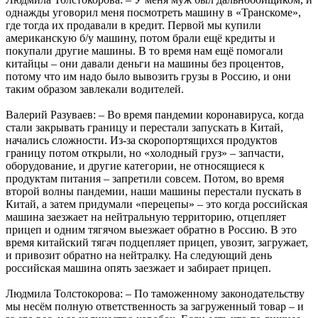
однажды уговорил меня посмотреть машину в «Транскоме»,
где тогда их продавали в кредит. Первой мы купили
американскую б/у машину, потом брали ещё кредиты и
покупали другие машины. В то время нам ещё помогали
китайцы – они давали деньги на машины без процентов,
потому что им надо было вывозить грузы в Россию, и они
таким образом завлекали водителей.
Валерий Разуваев: – Во время пандемии коронавируса, когда
стали закрывать границу и перестали запускать в Китай,
начались сложности. Из-за скоропортящихся продуктов
границу потом открыли, но «холодный груз» – запчасти,
оборудование, и другие категории, не относящиеся к
продуктам питания – запретили совсем. Потом, во время
второй волны пандемии, наши машины перестали пускать в
Китай, а затем придумали «перецепы» – это когда российская
машина заезжает на нейтральную территорию, отцепляет
прицеп и одним тягячом выезжает обратно в Россию. В это
время китайский тягач подцепляет прицеп, увозит, загружает,
и привозит обратно на нейтралку. На следующий день
российская машина опять заезжает и забирает прицеп.
Людмила Толстокорова: – По таможенному законодательству
мы несём полную ответственность за загруженный товар – и