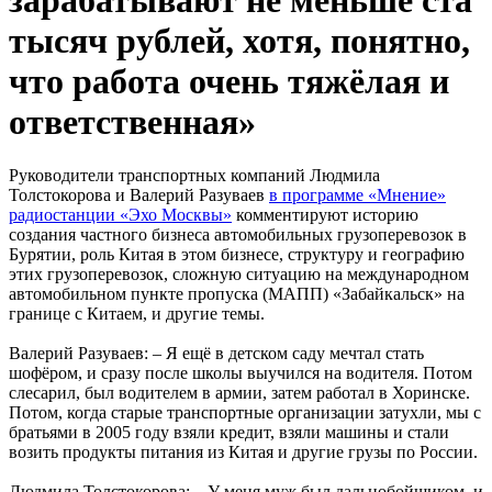
зарабатывают не меньше ста
тысяч рублей, хотя, понятно,
что работа очень тяжёлая и
ответственная»
Руководители транспортных компаний Людмила
Толстокорова и Валерий Разуваев
в программе «Мнение»
радиостанции «Эхо Москвы»
комментируют историю
создания частного бизнеса автомобильных грузоперевозок в
Бурятии, роль Китая в этом бизнесе, структуру и географию
этих грузоперевозок, сложную ситуацию на международном
автомобильном пункте пропуска (МАПП) «Забайкальск» на
границе с Китаем, и другие темы.
Валерий Разуваев: – Я ещё в детском саду мечтал стать
шофёром, и сразу после школы выучился на водителя. Потом
слесарил, был водителем в армии, затем работал в Хоринске.
Потом, когда старые транспортные организации затухли, мы с
братьями в 2005 году взяли кредит, взяли машины и стали
возить продукты питания из Китая и другие грузы по России.
Людмила Толстокорова: – У меня муж был дальнобойщиком, и