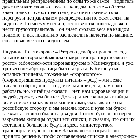
правильным распределением по осям то же самое – водитель
даже не знает, сколько груза на каждом паллете – об этом
знает только грузоотправитель, но ответственность за
перегруз и неправильном распределении по осям лежит на
водителе. По моему мнению, эту ответственность должен
нести грузоотправитель – он знает, сколько веса на каждом
поддоне, и как правильно распределить паллеты по машине,
согласовав всё это с водителем.
Людмила Толстокорова: – Второго декабря прошлого года
китайская сторона объявила о закрытии границы в связи с
ростом заболеваемости коронавирусом в Маньчжурии, и уже
третьего декабря граница была закрыта. В Китае у нас
остались прицепы, гружённые «скоропортом»
(скоропортящиеся продукты питания – ред.) – мы везде
писали и обращались – отдайте нам прицепы, нам надо
работать, но, китайцы сказали – нет, нам здоровье нации и
людей дороже, чем бизнес. До закрытия границы китайцы
вели список въезжающих машин сами, скидывая его на
российскую сторону, и мы видели, когда и куда мы будем
заезжать – списки были на два дня. Потом, буквально перед
закрытием китайцы отдали эти списки, и сказали, что они их
составлять больше не будут, и здесь министерством
транспорта и губернатором Забайкальского края было
принято решение, чтобы составлением списков в электронном