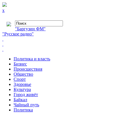
x
"Баргузин ФМ"
"Русское радио"
Политика и власть
Бизнес
Происшествия
Общество
Cпорт
Здоровье
Культура
Город живёт
Байкал
Чайный путь
Политика