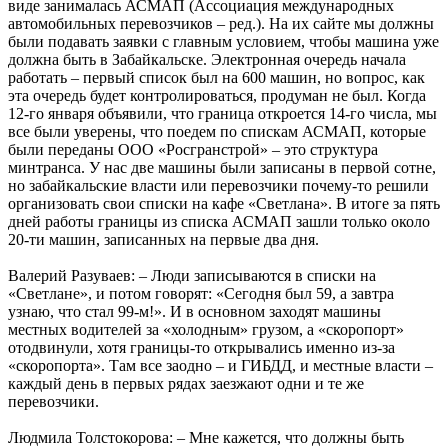
виде занималась АСМАП (Ассоциация международных
автомобильных перевозчиков – ред.). На их сайте мы должны
были подавать заявки с главным условием, чтобы машина уже
должна быть в Забайкальске. Электронная очередь начала
работать – первый список был на 600 машин, но вопрос, как
эта очередь будет контролироваться, продуман не был. Когда
12-го января объявили, что граница откроется 14-го числа, мы
все были уверены, что поедем по спискам АСМАП, которые
были переданы ООО «Росгранстрой» – это структура
минтранса. У нас две машины были записаны в первой сотне,
но забайкальские власти или перевозчики почему-то решили
организовать свои списки на кафе «Светлана». В итоге за пять
дней работы границы из списка АСМАП зашли только около
20-ти машин, записанных на первые два дня.
Валерий Разуваев: – Люди записываются в списки на
«Светлане», и потом говорят: «Сегодня был 59, а завтра
узнаю, что стал 99-м!». И в основном заходят машины
местных водителей за «холодным» грузом, а «скоропорт»
отодвинули, хотя границы-то открывались именно из-за
«скоропорта». Там все заодно – и ГИБДД, и местные власти –
каждый день в первых рядах заезжают одни и те же
перевозчики.
Людмила Толстокорова: – Мне кажется, что должны быть