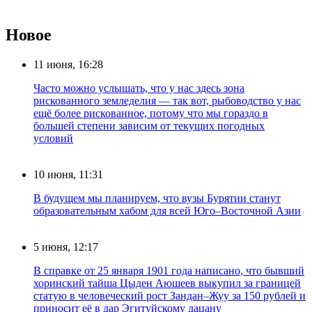
Новое
11 июня, 16:28
Часто можно услышать, что у нас здесь зона
рискованного земледелия — так вот, рыбоводство у нас
ещё более рискованное, потому что мы гораздо в
большей степени зависим от текущих погодных
условий
10 июня, 11:31
В будущем мы планируем, что вузы Бурятии станут
образовательным хабом для всей Юго–Восточной Азии
5 июня, 12:17
В справке от 25 января 1901 года написано, что бывший
хоринский тайша Цыден Аюшеев выкупил за границей
статую в человеческий рост Зандан–Жуу за 150 рублей и
приносит её в дар Эгитуйскому дацану