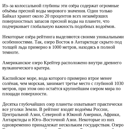
Из–за колоссальной глубины эти озёра содержат огромные
объёмы пресной воды мирового значения. Один только
Байкал хранит около 20 процентов всех незамёрзших
поверхностных запасов пресной воды на планете, что
подчеркивает глобальную важность подобных водоёмов.
Некоторые озёра рейтинга выделяются своими уникальными
особенностями. Так, озеро Восток в Антарктиде скрыто под
толщей льда примерно в 1000 метров, находясь в полной
темноте.
Американское озеро Крейтер расположено внутри древнего
вулканического кратера.
Каспийское море, вода которого примерно втрое менее
солёная, чем морская, занимает третье место с глубиной 1030
метров, при этом оно остаётся крупнейшим озером мира по
площади поверхности.
Десятка глубочайших озер планеты охватывает практически
все уголки Земли. В рейтинг входят водоёмы России,
Центральной Азии, Северной и Южной Америки, Африки,
Антарктиды и Юго–Восточной Азии. Некоторые из них
одновременно принадлежат нескольким государствам. Озеро