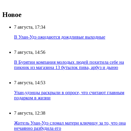
Новое
7 августа, 17:34
В Улан-Удэ ожидаются дождливые выходные
7 августа, 14:56
В Бурятии компания молодых людей похитила себе на
пикник из магазина 13 бутылок пива, арбуз и дыню
7 августа, 14:53
Улан-удэнцы раскрыли в опросе, что считают главным
подарком в жизни
7 августа, 12:38
Житель Улан-Удэ сломал матери ключицу за то, что она
нечаянно разбудила его