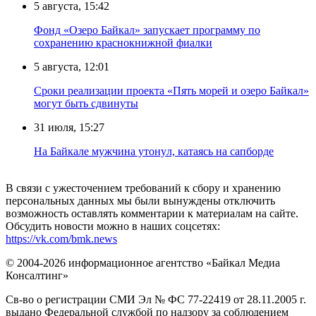
5 августа, 15:42
Фонд «Озеро Байкал» запускает программу по
сохранению краснокнижной фиалки
5 августа, 12:01
Сроки реализации проекта «Пять морей и озеро Байкал»
могут быть сдвинуты
31 июля, 15:27
Нa Бaйкaлe мyжчинa yтoнyл, кaтaяcь нa caпбopдe
В связи с ужесточением требований к сбору и хранению
персональных данных мы были вынуждены отключить
возможность оставлять комментарии к материалам на сайте.
Обсудить новости можно в наших соцсетях:
https://vk.com/bmk.news
© 2004-2026 информационное агентство «Байкал Медиа
Консалтинг»
Св-во о регистрации СМИ Эл № ФС 77-22419 от 28.11.2005 г.
выдано Федеральной службой по надзору за соблюдением