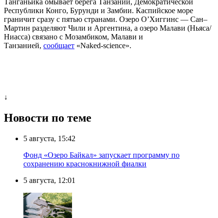
Танганьика омывает берега Танзании, Демократической
Республики Конго, Бурунди и Замбии. Каспийское море
граничит сразу с пятью странами. Озеро О’Хиггинс — Сан–
Мартин разделяют Чили и Аргентина, а озеро Малави (Ньяса/
Ниасса) связано с Мозамбиком, Малави и
Танзанией,
сообщает
«Naked-science».
↓
Новости по теме
5 августа, 15:42
Фонд «Озеро Байкал» запускает программу по
сохранению краснокнижной фиалки
5 августа, 12:01