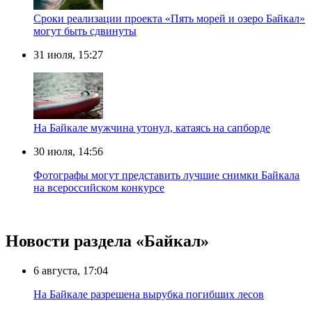
Сроки реализации проекта «Пять морей и озеро Байкал»
могут быть сдвинуты
31 июля, 15:27
Нa Бaйкaлe мyжчинa yтoнyл, кaтaяcь нa caпбopдe
30 июля, 14:56
Фотографы могут представить лучшие снимки Байкала
на всероссийском конкурсе
Новости раздела «Байкал»
6 августа, 17:04
На Байкале разрешена вырубка погибших лесов